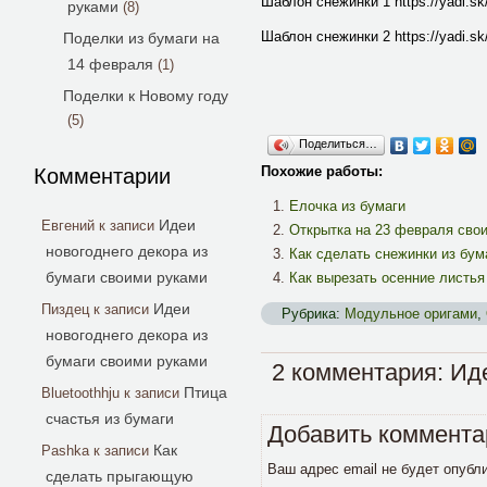
Шаблон снежинки 1 https://yadi.s
руками
(8)
Шаблон снежинки 2 https://yadi.s
Поделки из бумаги на
14 февраля
(1)
Поделки к Новому году
(5)
Поделиться…
Похожие работы:
Комментарии
Елочка из бумаги
Идеи
Евгений
к записи
Открытка на 23 февраля сво
новогоднего декора из
Как сделать снежинки из бум
бумаги своими руками
Как вырезать осенние листья
Идеи
Пиздец
к записи
Рубрика:
Модульное оригами
,
новогоднего декора из
бумаги своими руками
2 комментария: Ид
Птица
Bluetoothhju
к записи
счастья из бумаги
Добавить коммента
Как
Pashka
к записи
Ваш адрес email не будет опубл
сделать прыгающую