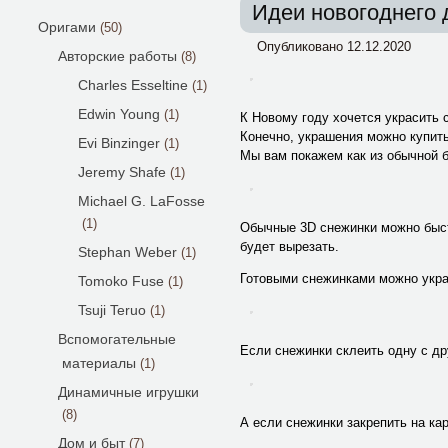
Идеи новогоднего 
Оригами
(50)
Опубликовано
12.12.2020
Авторские работы
(8)
Charles Esseltine
(1)
Edwin Young
(1)
К Новому году хочется украсить с
Конечно, украшения можно купить
Evi Binzinger
(1)
Мы вам покажем как из обычной б
Jeremy Shafe
(1)
Michael G. LaFosse
(1)
Обычные 3D снежинки можно быстр
будет вырезать.
Stephan Weber
(1)
Готовыми снежинками можно укра
Tomoko Fuse
(1)
Tsuji Teruo
(1)
Вспомогательные
Если снежинки склеить одну с дру
материалы
(1)
Динамичные игрушки
(8)
А если снежинки закрепить на ка
Дом и быт
(7)