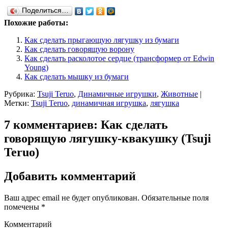
Поделиться…
Похожие работы:
Как сделать прыгающую лягушку из бумаги
Как сделать говорящую ворону
Как сделать расколотое сердце (трансформер от Edwin
Young)
Как сделать мышку из бумаги
Рубрика:
Tsuji Teruo
,
Динамичные игрушки
,
Животные
|
Метки:
Tsuji Teruo
,
динамичная игрушка
,
лягушка
7 комментариев: Как сделать
говорящую лягушку-квакушку (Tsuji
Teruo)
Добавить комментарий
Ваш адрес email не будет опубликован.
Обязательные поля
помечены
*
Комментарий