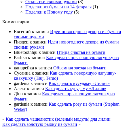
Открытки своими руками
(8)
Поделки из бумаги на 14 февраля
(1)
Поделки к Новому году
(5)
Комментарии
Евгений
к записи
Идеи новогоднего декора из бумаги
своими руками
Пиздец
к записи
Идеи новогоднего декора из бумаги
своими руками
Bluetoothhju
к записи
Птица счастья из бумаги
Pashka
к записи
Как сделать прыгающую лягушку из
бумаги
канарейка
к записи
Объемная звезда из бумаги
Сусанна
к записи
Как сделать говорящую лягушку-
квакушку (Tsuji Teruo)
gardenia
к записи
Как сделать кусудаму «Лилия»
Алекс
к записи
Как сделать кусудаму «Лилия»
Діна
к записи
Как сделать прыгающую лягушку из
бумаги
gardenia
к записи
Как сделать розу из бумаги (Stephan
Weber)
«
Как сделать чашелистик (зеленый модуль) для лилии
Как сделать золотую рыбку из бумаги
»